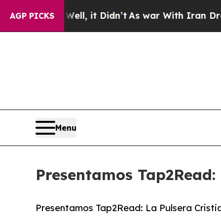
 Well, it Didn’t
As war With Iran Drove oil Pri
AGP PICKS
Menu
Presentamos Tap2Read: L
Presentamos Tap2Read: La Pulsera Cristia