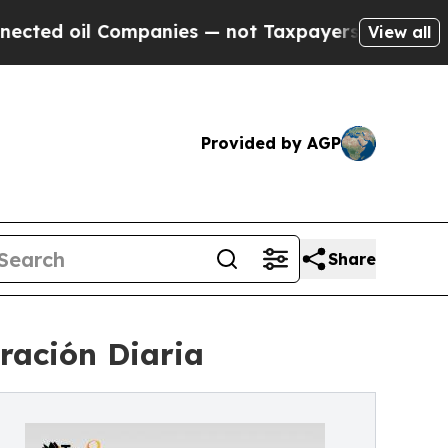
l Companies — not Taxpayers — the Chance to Cas
View all
Provided by AGP
Share
ración Diaria