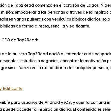
ción de Tap2Read comenzó en el corazón de Lagos, Nigeri
 misión: empoderar a las personas a través de la inspiraci
xisten varias pulseras con versículos bíblicos diarios, sol
 bíblicas de forma directa, sencilla y edificante.
l CEO de Tap2Read:
 de la pulsera Tap2Read nació al entender cuán ocupadas
ersonales, estudios o negocios, encontrar la motivación par
egre sin esfuerzo en la rutina diaria de cualquier person
y Edificante
onible para usuarios de Android y iOS, y cuenta con una in
a puede acceder a inspiración diaria. El contenido es se